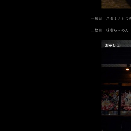
一枚目 スタミナもつ
二枚目 味噌ら～めん