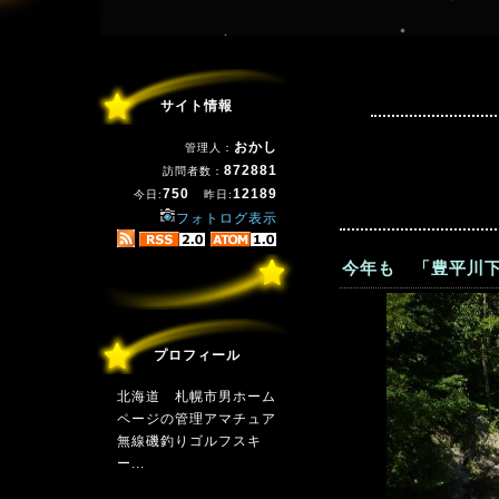
サイト情報
おかし
管理人：
872881
訪問者数：
750
12189
今日:
昨日:
フォトログ表示
今年も 「豊平川下
プロフィール
北海道 札幌市男ホーム
ページの管理アマチュア
無線磯釣りゴルフスキ
ー...