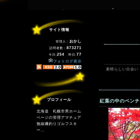
サイト情報
おかし
管理人：
873271
訪問者数：
254
77
今日:
昨日:
フォトログ表示
素晴らしい出会い
プロフィール
紅葉の中のベンチ
北海道 札幌市男ホーム
ページの管理アマチュア
無線磯釣りゴルフスキ
ー...