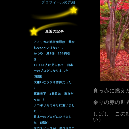
プロフィールの詳細
最近の記事
アメリカの戦争犯罪は 裁か
れないといけない ♪
かつや 第2弾 150円引
き ♪
12,189人に見られて 日本
一のブログになりました
(感謝)
大嫌いなラジオ体操だった
♪
真っ赤に燃え
原爆投下 3発目は 東京だ
った !
余りの赤の世
ノコギリカミキリに逢いまし
た ♪
しばし この
日本一のブログになりまし
い）
た (感謝)
マウスピースが ボロボロに