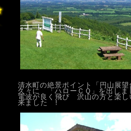
清水町の絶景ポイント「円山展望
久々に 「ハローＣＱ」を出しま
電波が良く飛び 沢山の方と楽し
来ました !