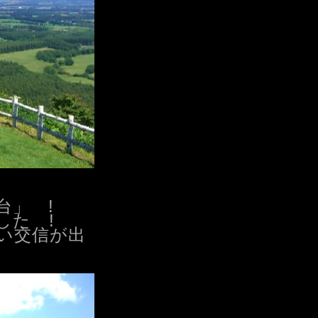
台」 !
した !
い交信が出