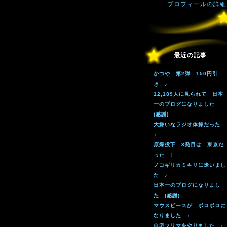
プロフィールの詳細
最近の記事
かつや 第2弾 150円引
き ♪
12,189人に見られて 日本
一のブログになりました
(感謝)
大嫌いなラジオ体操だった
♪
原爆投下 3発目は 東京だ
った !
ノコギリカミキリに逢いまし
た ♪
日本一のブログになりまし
た (感謝)
マウスピースが ボロボロに
なりました ♪
自宅フリマをやりました ♪