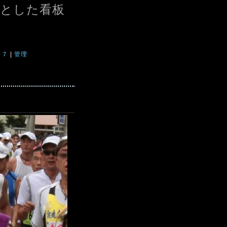
とした看板
１７
|
管理