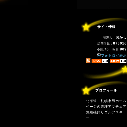
サイト情報
おかし
管理人：
873016
訪問者数：
76
809
今日:
昨日:
フォトログ表示
プロフィール
北海道 札幌市男ホーム
ページの管理アマチュア
無線磯釣りゴルフスキ
ー...