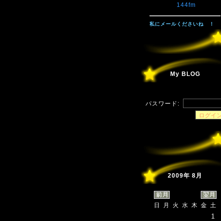
144fm
私にメールくださいね ！
My BLOG
パスワード:
2009年 8月
日
月
火
水
木
金
土
1