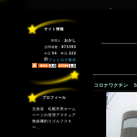
サイト情報
おかし
管理人：
873393
訪問者数：
54
322
今日:
昨日:
フォトログ表示
コロナワクチン ５
プロフィール
北海道 札幌市男ホーム
ページの管理アマチュア
無線磯釣りゴルフスキ
ー...