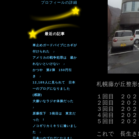
プロフィールの詳細
最近の記事
車止めガードパイプにカギが
付けられた ♪
アメリカの戦争犯罪は 裁か
れないといけない ♪
かつや 第2弾 150円引
き ♪
12,189人に見られて 日本
札幌藤が丘整形
一のブログになりました
(感謝)
１回目 ２０２
大嫌いなラジオ体操だった
２回目 ２０２
♪
３回目 ２０２
原爆投下 3発目は 東京だ
４回目 ２０２
った !
５回目 ２０２
ノコギリカミキリに逢いまし
た ♪
これで 長生き
日本一のブログになりまし