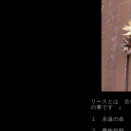
リースとは 古
の事です ♪
１ 永遠の命
２ 豊作祈願