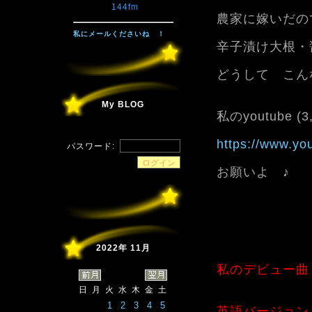
144fm
農家に嫁いだの
私にメールくださいね ！
辛子漬け大根・
どうして こん
My BLOG
私のyoutube (
https://www.y
パスワード:
お願いよ ♪
2022年 11月
私のデビュー曲
日
月
火
水
木
金
土
1
2
3
4
5
英語バージョン