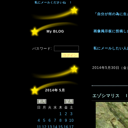
私にメールくださいね ！
「自分が何の為に生
画像掲示板に投稿し
My BLOG
私にメールしたい人
パスワード:
2014年5月30日（金）1
2014年 5月
エゾシマリス Ｉ
日
月
火
水
木
金
土
1
2
3
4
5
6
7
8
9
10
11
12
13
14
15
16
17