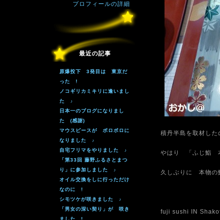
プロフィールの詳細
最近の記事
原爆投下 3発目は 東京だ
った !
ノコギリカミキリに逢いまし
た ♪
日本一のブログになりまし
た (感謝)
マウスピースが ボロボロに
積丹半島を取材した
なりました ♪
自宅フリマをやりました ♪
やはり 「ふじ鮨 
「第33回 藤野ふるさとまつ
り」に参加しました ♪
久しぶりに 本物の
オイル交換をしに行っただけ
なのに !
シモツケが咲きました ♪
「男女の深い契り」が 咲き
fuji sushi IN Shak
ました !