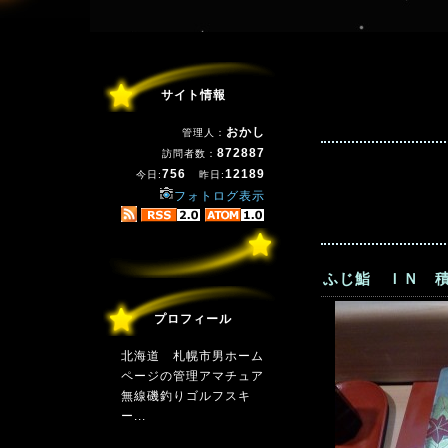
サイト情報
おかし
管理人：
872887
訪問者数：
756
12189
今日:
昨日:
フォトログ表示
ふじ鮨 ＩＮ 積
プロフィール
北海道 札幌市男ホーム
ページの管理アマチュア
無線磯釣りゴルフスキ
ー...