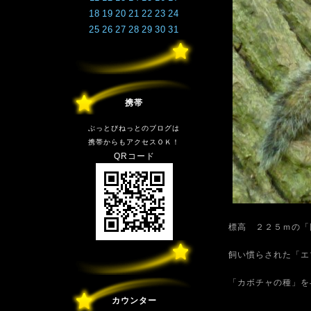
18
19
20
21
22
23
24
25
26
27
28
29
30
31
携帯
ぶっとびねっとのブログは
携帯からもアクセスＯＫ！
QRコード
標高 ２２５ｍの「
飼い慣らされた「エ
「カボチャの種」を
カウンター