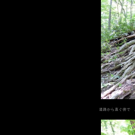
道路から直ぐ傍で 