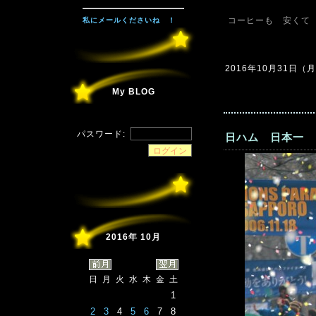
コーヒーも 安くて
私にメールくださいね ！
2016年10月31日（月）
My BLOG
パスワード:
日ハム 日本一 
2016年 10月
日
月
火
水
木
金
土
1
2
3
4
5
6
7
8