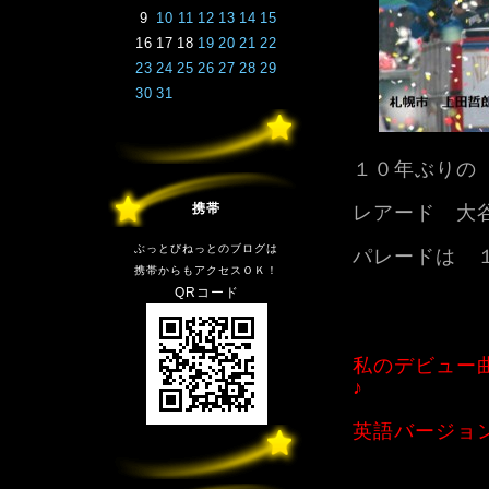
9
10
11
12
13
14
15
16
17
18
19
20
21
22
23
24
25
26
27
28
29
30
31
１０年ぶりの
携帯
レアード 大
ぶっとびねっとのブログは
パレードは 
携帯からもアクセスＯＫ！
QRコード
私のデビュー
♪
英語バージョ