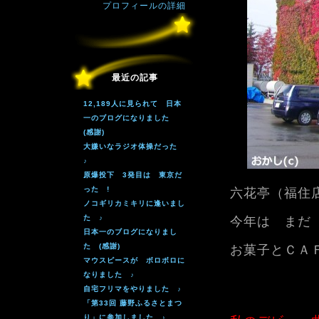
プロフィールの詳細
最近の記事
12,189人に見られて 日本
一のブログになりました
(感謝)
大嫌いなラジオ体操だった
♪
原爆投下 3発目は 東京だ
った !
六花亭（福住
ノコギリカミキリに逢いまし
た ♪
今年は まだ
日本一のブログになりまし
た (感謝)
お菓子とＣＡ
マウスピースが ボロボロに
なりました ♪
自宅フリマをやりました ♪
「第33回 藤野ふるさとまつ
り」に参加しました ♪