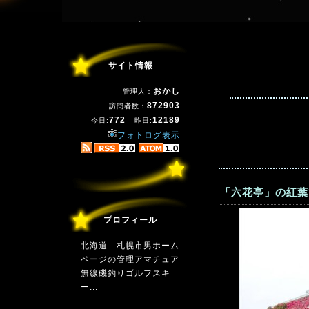
サイト情報
おかし
管理人：
872903
訪問者数：
772
12189
今日:
昨日:
フォトログ表示
「六花亭」の紅葉
プロフィール
北海道 札幌市男ホーム
ページの管理アマチュア
無線磯釣りゴルフスキ
ー...