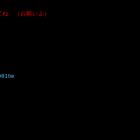
てね （お願いよ）
981tw