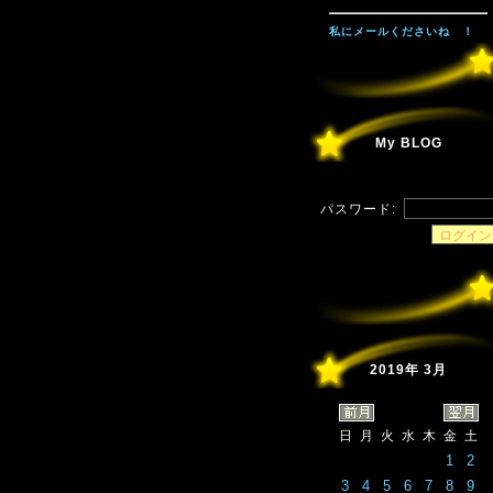
私にメールくださいね ！
My BLOG
パスワード:
2019年 3月
日
月
火
水
木
金
土
1
2
3
4
5
6
7
8
9