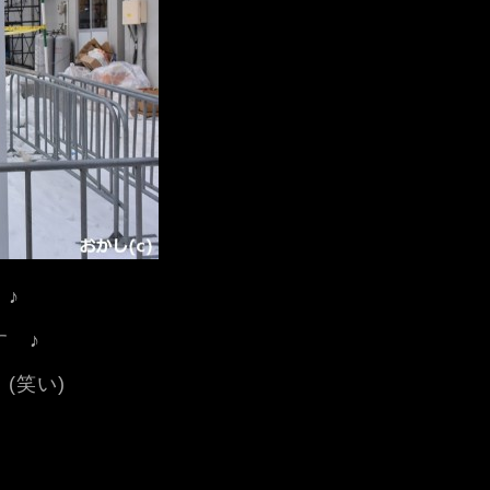
♪
 ♪
(笑い)