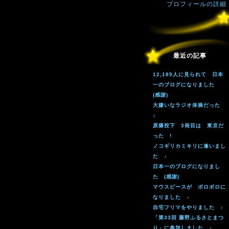
プロフィールの詳細
最近の記事
12,189人に見られて 日本
一のブログになりました
(感謝)
大嫌いなラジオ体操だった
♪
原爆投下 3発目は 東京だ
った !
ノコギリカミキリに逢いまし
た ♪
日本一のブログになりまし
た (感謝)
マウスピースが ボロボロに
なりました ♪
自宅フリマをやりました ♪
「第33回 藤野ふるさとまつ
り」に参加しました ♪