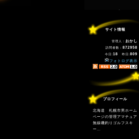
サイト情報
おかし
管理人：
872958
訪問者数：
18
809
今日:
昨日:
フォトログ表示
プロフィール
北海道 札幌市男ホーム
ページの管理アマチュア
無線磯釣りゴルフスキ
ー...