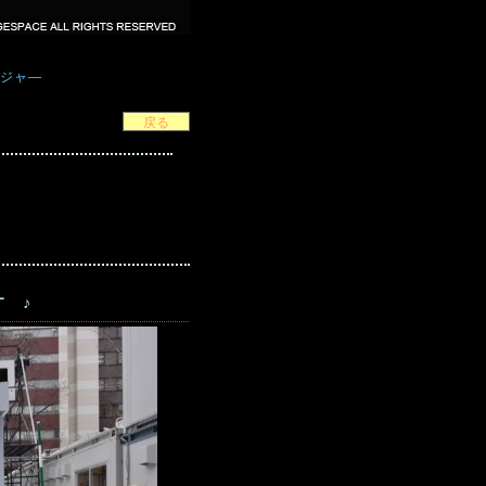
ジャ―
 ♪