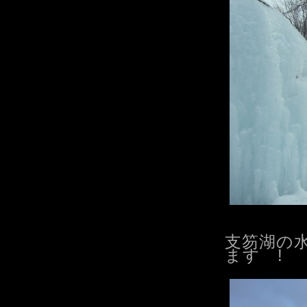
支笏湖の
ます !