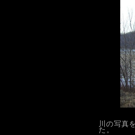
川の写真
た。