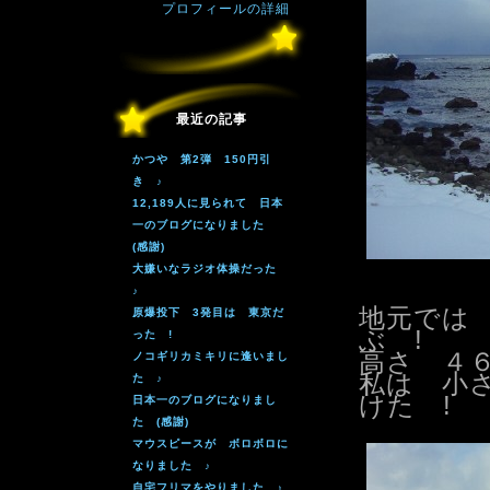
プロフィールの詳細
最近の記事
かつや 第2弾 150円引
き ♪
12,189人に見られて 日本
一のブログになりました
(感謝)
大嫌いなラジオ体操だった
♪
地元では
原爆投下 3発目は 東京だ
ぶ !
った !
高さ ４
ノコギリカミキリに逢いまし
私は 小
た ♪
けた !
日本一のブログになりまし
た (感謝)
マウスピースが ボロボロに
なりました ♪
自宅フリマをやりました ♪