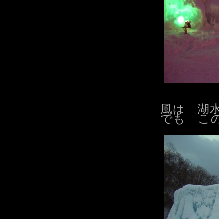
風は 湖
でも こ