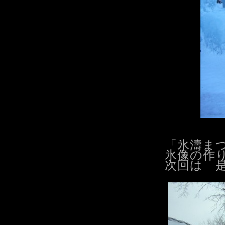
「氷濤ま
氷像の作
次回は 