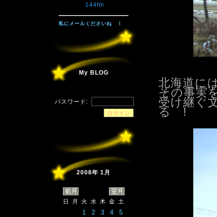
144fm
私にメールくださいね ！
My BLOG
北海道に
その事実
受け継ぐ
パスワード:
る !
2008年 1月
日
月
火
水
木
金
土
1
2
3
4
5