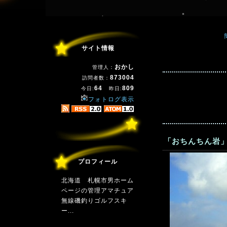
サイト情報
おかし
管理人：
873004
訪問者数：
64
809
今日:
昨日:
フォトログ表示
「おちんちん岩」
プロフィール
北海道 札幌市男ホーム
ページの管理アマチュア
無線磯釣りゴルフスキ
ー...